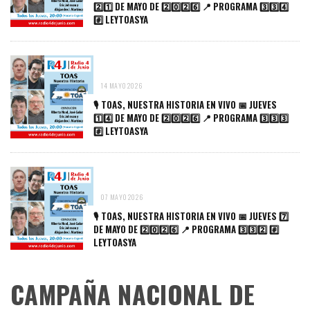
2️⃣1️⃣ DE MAYO DE 2️⃣0️⃣2️⃣6️⃣ 📍 PROGRAMA 3️⃣3️⃣4️⃣
#️⃣ LEYTOASYA
14 MAYO 2026
🎙️ TOAS, NUESTRA HISTORIA EN VIVO 📅 JUEVES
1️⃣4️⃣ DE MAYO DE 2️⃣0️⃣2️⃣6️⃣ 📍 PROGRAMA 3️⃣3️⃣3️⃣
#️⃣ LEYTOASYA
07 MAYO 2026
🎙️ TOAS, NUESTRA HISTORIA EN VIVO 📅 JUEVES 7️⃣
DE MAYO DE 2️⃣0️⃣2️⃣6️⃣ 📍 PROGRAMA 3️⃣3️⃣2️⃣ #️⃣
LEYTOASYA
CAMPAÑA NACIONAL DE