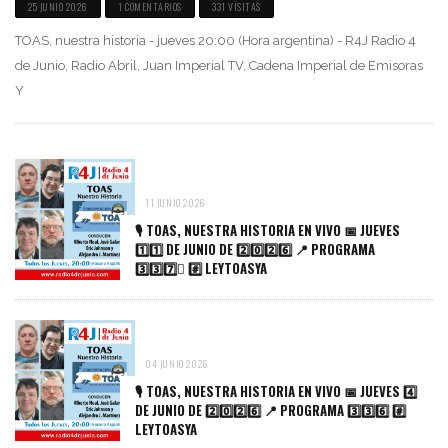
25 JUNIO 2026
1 COMENTARIOS
331 VISITAS
TOAS, nuestra historia - jueves 20:00 (Hora argentina) - R4J Radio 4
de Junio, Radio Abril, Juan Imperial TV, Cadena Imperial de Emisoras
Y
11 JUNIO 2026
🎙️ TOAS, NUESTRA HISTORIA EN VIVO 📅 JUEVES
1️⃣1️⃣ DE JUNIO DE 2️⃣0️⃣2️⃣6️⃣ 📍 PROGRAMA
3️⃣3️⃣7️⃣️⃣ #️⃣ LEYTOASYA
04 JUNIO 2026
🎙️ TOAS, NUESTRA HISTORIA EN VIVO 📅 JUEVES 4️⃣
DE JUNIO DE 2️⃣0️⃣2️⃣6️⃣ 📍 PROGRAMA 3️⃣3️⃣6️⃣ #️⃣
LEYTOASYA