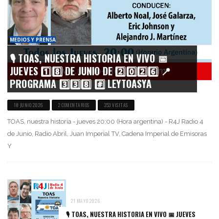
MEDIOS Y PRENSA
🎙️ TOAS, NUESTRA HISTORIA EN VIVO 📅
JUEVES 1️⃣8️⃣ DE JUNIO DE 2️⃣0️⃣2️⃣6️⃣ 📍
PROGRAMA 3️⃣3️⃣8️⃣ #️⃣ LEYTOASYA
18 JUNIO 2026
2 COMENTARIOS
353 VISITAS
TOAS, nuestra historia - jueves 20:00 (Hora argentina) - R4J Radio 4
de Junio, Radio Abril, Juan Imperial TV, Cadena Imperial de Emisoras
Y
21 MAYO 2026
🎙️ TOAS, NUESTRA HISTORIA EN VIVO 📅 JUEVES