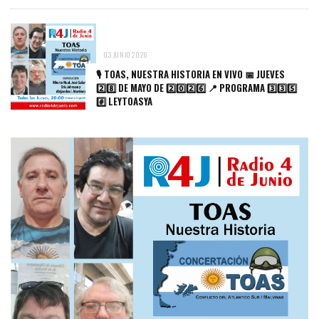
03 JUNIO 2026
🎙️ TOAS, NUESTRA HISTORIA EN VIVO 📅 JUEVES
2️⃣8️⃣ DE MAYO DE 2️⃣0️⃣2️⃣6️⃣ 📍 PROGRAMA 3️⃣3️⃣5️⃣
#️⃣ LEYTOASYA