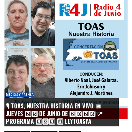
MEDIOS Y PRENSA
🎙️ TOAS, NUESTRA HISTORIA EN VIVO 📅
JUEVES 2️⃣5️⃣ DE JUNIO DE 2️⃣0️⃣2️⃣6️⃣ 📍
PROGRAMA 3️⃣3️⃣9️⃣ #️⃣ LEYTOASYA