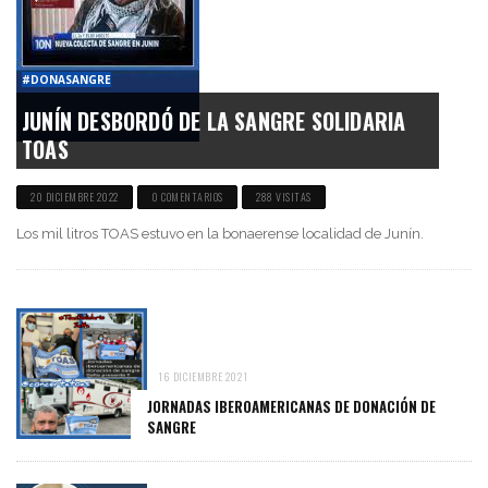
#DONASANGRE
JUNÍN DESBORDÓ DE LA SANGRE SOLIDARIA
TOAS
20 DICIEMBRE 2022
0 COMENTARIOS
288 VISITAS
Los mil litros TOAS estuvo en la bonaerense localidad de Junín.
16 DICIEMBRE 2021
JORNADAS IBEROAMERICANAS DE DONACIÓN DE
SANGRE