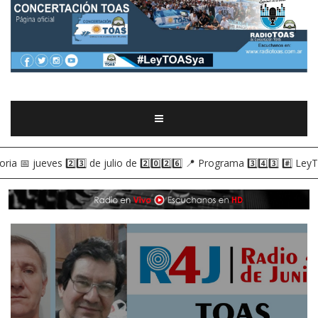
julio de 2️⃣0️⃣2️⃣6️⃣ 📍 Programa 3️⃣4️⃣3️⃣ #️⃣ LeyTOASya |
18:28
- 🎙️ TOA