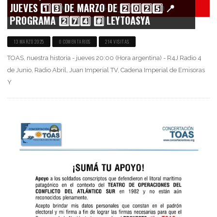
JUEVES 1️⃣3️⃣ DE MARZO DE 2️⃣0️⃣2️⃣5️⃣ 📍
PROGRAMA 2️⃣7️⃣4️⃣ #️⃣ LEYTOASYA
13 MARZO 2025
0 COMENTARIOS
214 VISITAS
TOAS, nuestra historia - jueves 20:00 (Hora argentina) - R4J Radio 4
de Junio, Radio Abril, Juan Imperial TV, Cadena Imperial de Emisoras
Y